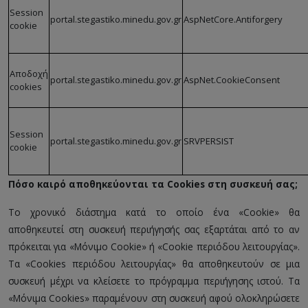
Session
portal.stegastiko.minedu.gov.gr
AspNetCore.Antiforgery
cookie
Αποδοχή
portal.stegastiko.minedu.gov.gr
AspNet.CookieConsent
cookies
Session
portal.stegastiko.minedu.gov.gr
SRVPERSIST
cookie
Πόσο καιρό αποθηκεύονται τα Cookies στη συσκευή σας;
Το χρονικό διάστημα κατά το οποίο ένα «Cookie» θα
αποθηκευτεί στη συσκευή περιήγησής σας εξαρτάται από το αν
πρόκειται για «Μόνιμο Cookie» ή «Cookie περιόδου λειτουργίας».
Τα «Cookies περιόδου λειτουργίας» θα αποθηκευτούν σε μια
συσκευή μέχρι να κλείσετε το πρόγραμμα περιήγησης ιστού. Τα
«Μόνιμα Cookies» παραμένουν στη συσκευή αφού ολοκληρώσετε